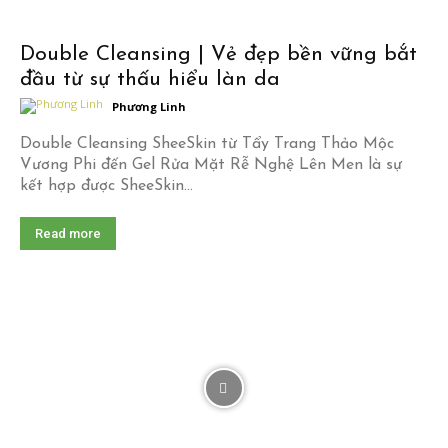
02:11
Double Cleansing | Vẻ đẹp bền vững bắt
Sheeskin | SERUM TINH CHẤT TIÊU MỤN VIÊM
NGẢI CỨU
đầu từ sự thấu hiểu làn da
01:09
Phương Linh
Sheeskin | Serum Glutathione Golden C_ Kem
dưỡng sáng da
Double Cleansing SheeSkin từ Tẩy Trang Thảo Mộc
02:05
Vương Phi đến Gel Rửa Mặt Rễ Nghệ Lên Men là sự
kết hợp được SheeSkin...
Read more