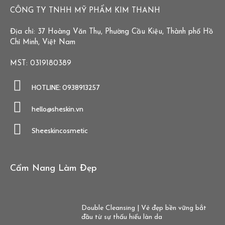
CÔNG TY TNHH MỸ PHẨM KIM THANH
Địa chỉ: 37 Hoàng Văn Thụ, Phường Cầu Kiệu, Thành phố Hồ
Chí Minh, Việt Nam
MST: 0319180389
HOTLINE: 0938913257
hello@sheskin.vn
Sheeskincosmetic
Cẩm Nang Làm Đẹp
Double Cleansing | Vẻ đẹp bền vững bắt
đầu từ sự thấu hiểu làn da