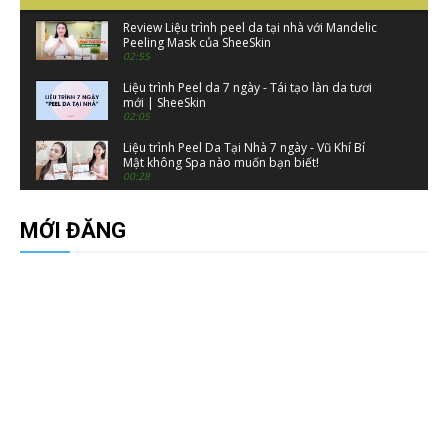
Review Liệu trình peel da tại nhà với Mandelic
Peeling Mask của SheeSkin
02:55
Liệu trình Peel da 7 ngày - Tái tạo làn da tươi
mới | SheeSkin
02:05
Liệu trình Peel Da Tại Nhà 7 ngày - Vũ Khí Bí
Mật không Spa nào muốn bạn biết!
00:28
Thành phần cấu tạo mặt nạ phục hồi da
Glucosamin Tảo Biển | SheeSkin
MỚI ĐĂNG
00:39
Peel Da Tại Nhà - Liệu trình 7 ngày peel da sinh
học với Mandelic Peeling Mask
00:22
Sheeskin | TRỌN BỘ SẢN PHẨM CHĂM SÓC DA
BAN ĐÊM NIGHT SKINCARE CỦA SHEESKIN
02:50
Sheeskin | NƯỚC TẨY TRANG THẢO MỘC
VƯƠNG PHI SHEESKIN
01:32
Sheeskin | SỮA RỬA MẶT SAFFRON DIẾP CÁ