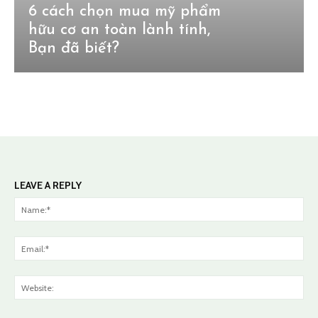
6 cách chọn mua mỹ phẩm
hữu cơ an toàn lành tính,
Bạn đã biết?
LEAVE A REPLY
Na
Ema
Web