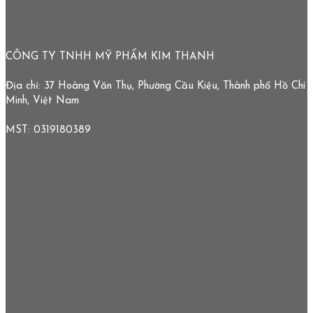
CÔNG TY TNHH MỸ PHẨM KIM THANH
Địa chỉ: 37 Hoàng Văn Thụ, Phường Cầu Kiệu, Thành phố Hồ Chí
Minh, Việt Nam
MST: 0319180389
HOTLINE: 0938913257
hello@sheskin.vn
Sheeskincosmetic
Cẩm Nang Làm Đẹp
Double Cleansing dưới góc nhìn chuyên gia y khoa: Tại sao làn da
cần Nước Tẩy Trang và Gel Rễ Nghệ SheeSkin?