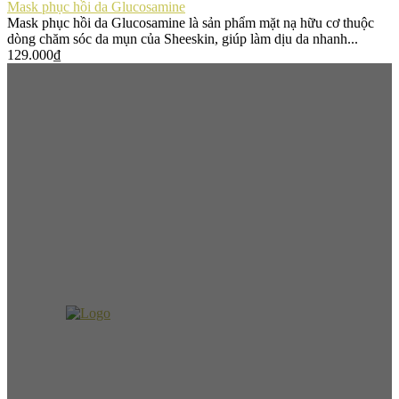
Mask phục hồi da Glucosamine
Mask phục hồi da Glucosamine là sản phẩm mặt nạ hữu cơ thuộc
dòng chăm sóc da mụn của Sheeskin, giúp làm dịu da nhanh...
129.000
₫
Mới Đăng
Double Cleansing dưới góc nhìn chuyên gia y khoa: Tại sao làn da
cần Nước Tẩy Trang và Gel Rễ Nghệ SheeSkin?
Double Cleansing | Vẻ đẹp bền vững bắt đầu từ sự thấu hiểu làn
da
Double Cleansing Cho Người Phụ Nữ Có Gu
6 cách chọn mua mỹ phẩm hữu cơ an toàn lành tính, Bạn đã biết?