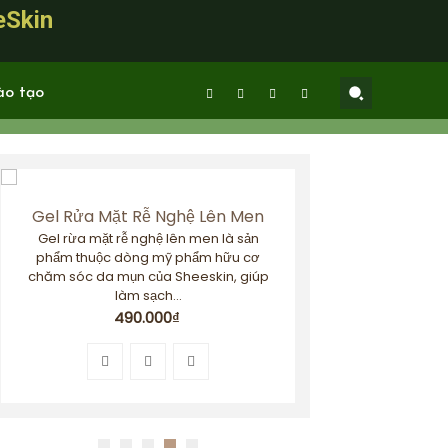
eSkin
được chắn thêm các phần...
980.000
₫
ào tạo
Gel Rửa Mặt Rễ Nghệ Lên Men
Gel rừa mặt rễ nghệ lên men là sản
phẩm thuộc dòng mỹ phẩm hữu cơ
chăm sóc da mụn của Sheeskin, giúp
làm sạch...
490.000
₫