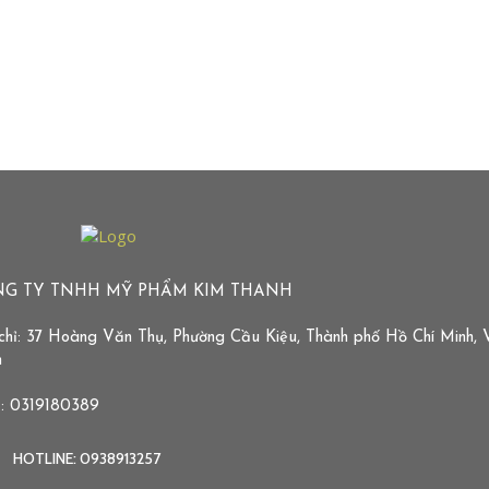
G TY TNHH MỸ PHẨM KIM THANH
chỉ: 37 Hoàng Văn Thụ, Phường Cầu Kiệu, Thành phố Hồ Chí Minh, 
m
: 0319180389
HOTLINE: 0938913257