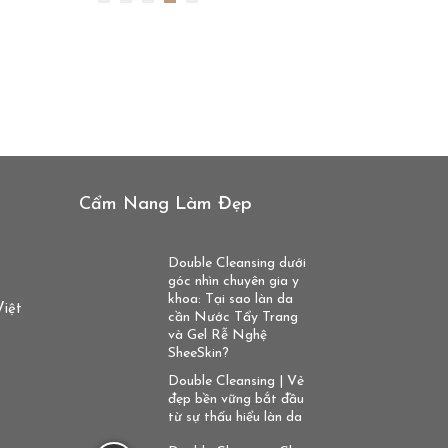
Mask Phục Hồi Da Glucosamine
Mask phục hồi da Glucosamine là sản
phẩm mặt nạ hữu cơ thuộc dòng chăm
sóc da mụn của Sheeskin, giúp làm dịu
da nhanh...
129.000
₫
Cẩm Nang Làm Đẹp
Double Cleansing dưới
góc nhìn chuyên gia y
khoa: Tại sao làn da
Việt
cần Nước Tẩy Trang
Tinh Chất Tiêu Mụn Viêm Ngải
và Gel Rễ Nghệ
Cứu
SheeSkin?
Tinh chất tiêu mụn viêm ngải cứu của
Double Cleansing | Vẻ
Sheeskin được sử dụng với vai trò một
đẹp bền vững bắt đầu
sản phẩm chấm mụn lành tính, chăm
từ sự thấu hiểu làn da
sóc tối...