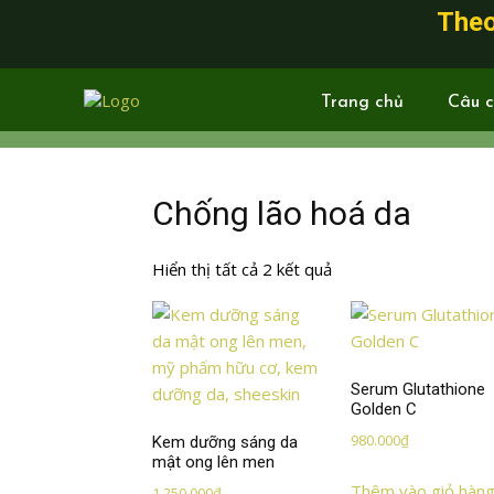
Theo
Trang chủ
Câu c
Chống lão hoá da
Hiển thị tất cả 2 kết quả
Serum Glutathione
Golden C
980.000
₫
Kem dưỡng sáng da
mật ong lên men
Thêm vào giỏ hàn
1.250.000
₫