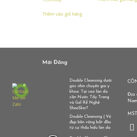
Thêm vào giỏ hàng
Mới Đăng
Double Cleansing dưới
CÔN
góc nhìn chuyên gia y
khoa: Tại sao làn da
Địa 
cần Nước Tẩy Trang
Na
và Gel Rễ Nghệ
SheeSkin?
MST
Double Cleansing | Vẻ
đẹp bền vững bắt đầu
từ sự thấu hiểu làn da