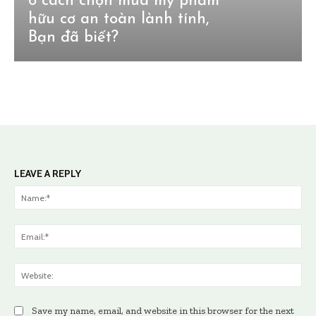
6 cách chọn mua mỹ phẩm
hữu cơ an toàn lành tính,
Bạn đã biết?
LEAVE A REPLY
Na
Ema
Web
Save my name, email, and website in this browser for the next