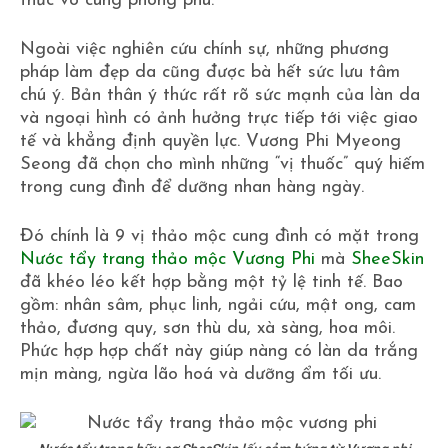
thức vô cùng phong phú.
Ngoài việc nghiên cứu chính sự, những phương
pháp làm đẹp da cũng được bà hết sức lưu tâm
chú ý. Bản thân ý thức rất rõ sức mạnh của làn da
và ngoại hình có ảnh hưởng trực tiếp tới việc giao
tế và khẳng định quyền lực. Vương Phi Myeong
Seong đã chọn cho mình những “vị thuốc” quý hiếm
trong cung đình để dưỡng nhan hàng ngày.
Đó chính là 9 vị thảo mộc cung đình có mặt trong
Nước tẩy trang thảo mộc Vương Phi
mà
SheeSkin
đã khéo léo kết hợp bằng một tỷ lệ tinh tế. Bao
gồm: nhân sâm, phục linh, ngải cứu, mật ong, cam
thảo, đương quy, sơn thù du, xà sàng, hoa môi.
Phức hợp hợp chất này giúp nàng có làn da trắng
mịn màng, ngừa lão hoá và dưỡng ẩm tối ưu.