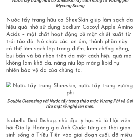
Nước tẩy trang hữu cơ SheeSkin lấy cảm hứng từ Vương phi
Myeong Seong
Nước tẩy trang hữu cơ SheeSkin giúp làm sạch da
hiệu quả nhờ sử dụng Sodium Cocoyl Apple Amino
Acids – một chất hoạt động bề mặt chiết xuất từ
trái táo đỏ. Nó chứa các ion âm, thành phần này
có thể làm sạch lớp trang điểm, kem chống nắng,
bụi bẩn và bã nhờn trên da một cách hiệu quả mà
không làm khô da, nâng niu lớp màng lipid tự
nhiên bảo vệ da của chúng ta.
Double Cleansing với Nước tẩy trang thảo mộc Vương Phi và Gel
rửa mặt rễ nghệ lên men.
Isabella Bird Bishop, nhà địa lý học và là Hội viên
hội Địa lý Hoàng gia Anh Quốc từng có thời gian
sinh sống ở Triều Tiên vào giai đoạn cuối, đã miêu