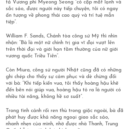
tả Vương phi Myeong Seong “có cặp mắt lạnh và
sắc sảo, được người này tiếp chuyện, tôi có ngay
ấn tượng về phong thái cao quý và trí tuệ mẫn
tiệp”.
William F. Sands, Chánh tòa công sứ Mỹ thì nhìn
nhận: “Bà là một nữ chính trị gia vĩ đại vượt lên
trên thời đại và giới hạn tầm thường của nữ giới
vương quốc Triều Tiên”.
Còn Miura, công sứ người Nhật cũng đã có những
ghi chép cho thấy sự cảm phục và dè chừng đối
với bà: “Khi tiếp kiến vua, tôi thấy hoàng hậu khẽ
đến bên nói giúp vua, hoàng hậu tỏ ra là người có
nhiều tài năng, không hề sơ suất”.
Trong tình cảnh rối ren thù trong giặc ngoài, bà đã
phát huy được khả năng ngoại giao sắc sảo,
nhanh nhẹn của mình, nhờ được nhà Thanh, Trung