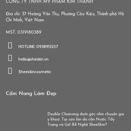
CÔNG TY TNHH MỸ PHẨM KIM THANH
Địa chỉ: 37 Hoàng Văn Thụ, Phường Cầu Kiệu, Thành phố Hồ
Chí Minh, Việt Nam
MST: 0319180389
HOTLINE: 0938913257
hello@sheskin.vn
Sheeskincosmetic
Cẩm Nang Làm Đẹp
Double Cleansing dưới góc nhìn chuyên gia
y khoa: Tại sao làn da cần Nước Tẩy
Trang và Gel Rễ Nghệ SheeSkin?