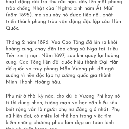
hoạt động đòi trả thù rửa hận, dấy lên một phong
trào chống Nhật của “Nghĩa binh năm Ất Mùi”
(năm 1895), mà sau này nó được tiếp nối, phát
triển thành phong trào vận động độc lập của Hàn
Quốc.
Tháng 2 năm 1896, Vua Cao Tông đã lẻn ra khỏi
hoàng cung, chạy đến tòa công sứ Nga tại Triều
Tiên xin tị nạn. Năm 1897, sau khi quay lại hoàng
cung, Cao Tông liền đổi quốc hiệu thành Đại Hàn
đế quốc và truy phong Mẫn Vương phi đã ngã
xuống vì nền độc lập tự cường quốc gia thành
Minh Thành Hoàng hậu.
Phụ nữ ở thời kỳ nào, cho dù là Vương Phi hay nô
tì thì dung nhan, tướng mạo và học vấn hiểu sâu
biết rộng vẫn là người phụ nữ đáng giá nhất. Phụ
nữ hiện đại, có nhiều lợi thế hơn trong việc tìm
kiếm những phương pháp làm đẹp an toàn lành