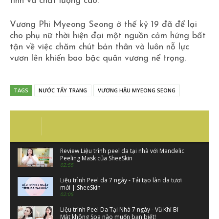
tính và chất lượng cao.
Vương Phi Myeong Seong ở thế kỷ 19 đã để lại
cho phụ nữ thời hiện đại một nguồn cảm hứng bất
tận về việc chăm chút bản thân và luôn nỗ lực
vươn lên khiến bao bậc quân vương nể trọng.
TAGS
NƯỚC TẨY TRANG
VƯƠNG HẬU MYEONG SEONG
Review Liệu trình peel da tại nhà với Mandelic
Peeling Mask của SheeSkin
02:55
Liệu trình Peel da 7 ngày - Tái tạo làn da tươi
mới | SheeSkin
02:05
Liệu trình Peel Da Tại Nhà 7 ngày - Vũ Khí Bí
Mật không Spa nào muốn bạn biết!