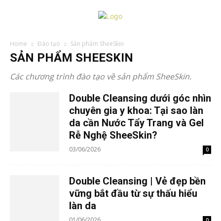
Home
Đào tạo
Sản phẩm SheeSkin
SẢN PHẨM SHEESKIN
Các chương trình đào tạo về sản phẩm SheeSkin.
Double Cleansing dưới góc nhìn
chuyên gia y khoa: Tại sao làn
da cần Nước Tẩy Trang và Gel
Rễ Nghệ SheeSkin?
03/06/2026
0
Double Cleansing | Vẻ đẹp bền
vững bắt đầu từ sự thấu hiểu
làn da
01/06/2026
0