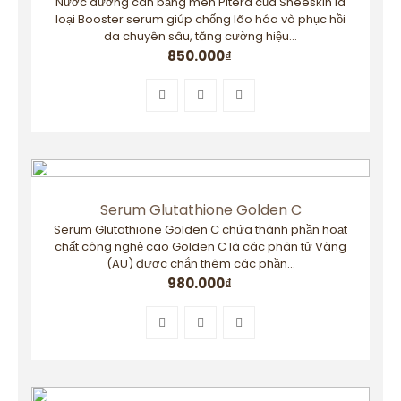
Nước dưỡng cân bằng men Pitera của Sheeskin là
loại Booster serum giúp chống lão hóa và phục hồi
da chuyên sâu, tăng cường hiệu...
850.000
₫
Serum Glutathione Golden C
Serum Glutathione Golden C chứa thành phần hoạt
chất công nghệ cao Golden C là các phân tử Vàng
(AU) được chắn thêm các phần...
980.000
₫