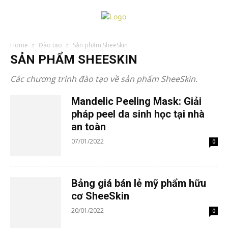
Home
Đào tạo
Sản phẩm SheeSkin
SẢN PHẨM SHEESKIN
Các chương trình đào tạo về sản phẩm SheeSkin.
Mandelic Peeling Mask: Giải
pháp peel da sinh học tại nhà
an toàn
07/01/2022
0
Bảng giá bán lẻ mỹ phẩm hữu
cơ SheeSkin
20/01/2022
0