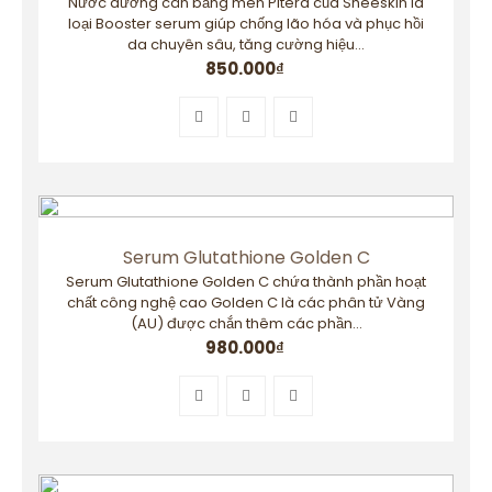
Nước dưỡng cân bằng men Pitera của Sheeskin là
loại Booster serum giúp chống lão hóa và phục hồi
da chuyên sâu, tăng cường hiệu...
850.000
₫
Serum Glutathione Golden C
Serum Glutathione Golden C chứa thành phần hoạt
chất công nghệ cao Golden C là các phân tử Vàng
(AU) được chắn thêm các phần...
980.000
₫